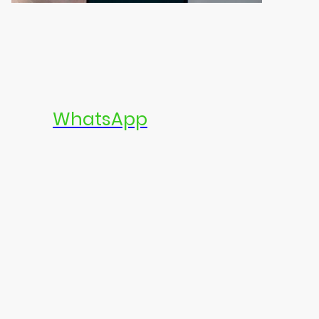
Snel en Gemakkelijk Contact
via
WhatsApp
Je Vraag, Onze Antwoord!
Wist je dat we ook per WhatsApp bereikbaar zijn? Stuur ons een
bericht en krijg meteen antwoord over opslagmogelijkheden en
meer. Bij Smart Space Self Storage in Geleen staan we klaar om je
snel en efficiënt te helpen. Geen wachttijden, geen gedoe, gewoon
direct de informatie die je nodig hebt. Of je nu vragen hebt over
prijzen, beschikbaarheid of andere details, ons team reageert
razendsnel zodat jij snel verder kunt.